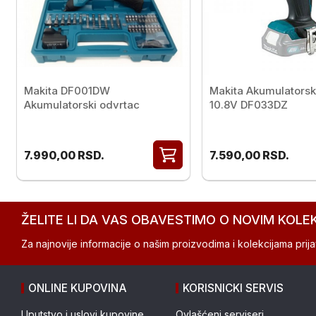
Makita DF001DW
Makita Akumulatorsk
Akumulatorski odvrtac
10.8V DF033DZ
7.990,00
RSD.
7.590,00
RSD.
ŽELITE LI DA VAS OBAVESTIMO O NOVIM KOLE
Za najnovije informacije o našim proizvodima i kolekcijama prijav
ONLINE KUPOVINA
KORISNICKI SERVIS
Uputstvo i uslovi kupovine
Ovlašćeni serviseri