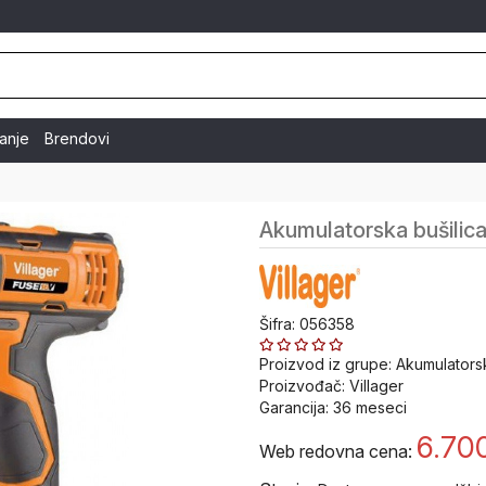
vanje
Brendovi
Akumulatorska bušilic
Šifra: 056358
Proizvod iz grupe:
Akumulatorske
Proizvođač:
Villager
Garancija:
36
meseci
6.70
Web redovna cena: