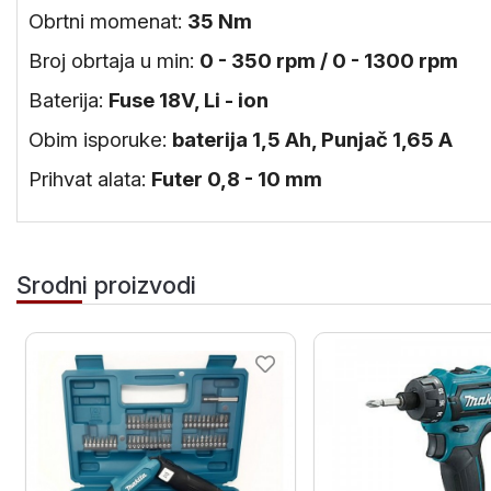
Obrtni momenat:
35 Nm
Broj obrtaja u min:
0 - 350 rpm / 0 - 1300 rpm
Baterija:
Fuse 18V, Li - ion
Obim isporuke:
baterija 1,5 Ah, Punjač 1,65 A
Prihvat alata:
Futer 0,8 - 10 mm
Srodni proizvodi