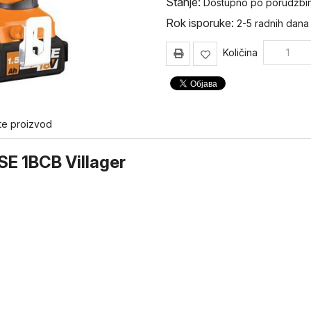
Stanje:
Dostupno po porudžbin
Rok isporuke:
2-5 radnih dana
Količina
te proizvod
SE 1BCB Villager