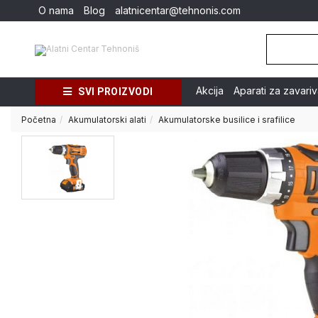
O nama
Blog
alatnicentar@tehnonis.com
Akcija
Aparati za zavari
SVI PROIZVODI
Početna
Akumulatorski alati
Akumulatorske busilice i srafilice