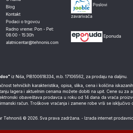
Poslovi
Blog
Kontakt
zavarivača
Podaci o trgovcu
Radno vreme: Pon - Pet:
08:00 - 15:30h
Eponuda
alatnicentar@tehnonis.com
 doo"
iz Niša, PIB100618334, m.b. 17106562, za prodaju na daljinu.
ost tehničkih karakteristika, opisa, slika, cena i količina iskaza
stanju lagera i aktuelnim cenama možete dobiti na upit. Cene su za 
 elektronski obaveštava prodavca u roku od 14 dana da vraća proiz
 ili virmanski račun. Troškove vraćanja i zamene robe vrši se isklju
tar Tehnoniš © 2026. Sva prava zadržana. -
Izrada internet prodavni