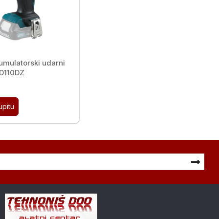
umulatorski udarni
TD110DZ
upitu