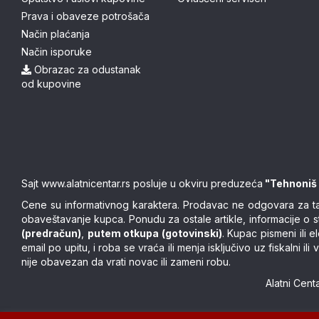
Prava i obaveze potrošača
Način plaćanja
Način isporuke
Obrazac za odustanak
od kupovine
Sajt
www.alatnicentar.rs
posluje u okviru preduzeća
"Tehnoniš
Cene su informativnog karaktera. Prodavac ne odgovara za tačn
obaveštavanje kupca. Ponudu za ostale artikle, informacije o 
(predračun)
,
putem otkupa (gotovinski)
. Kupac pismeni ili
email po upitu, i roba se vraća ili menja isključivo uz fiskalni
nije obavezan da vrati novac ili zameni robu.
Alatni Cen