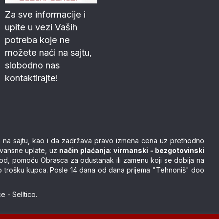
Za sve informacije i
upite u vezi Vaših
potreba koje ne
možete naći na sajtu,
slobodno nas
kontaktirajte!
nih na sajtu, kao i da zadržava pravo izmena cena uz prethodno
avansne uplate, uz
način plaćanja
:
virmanski - bezgotovinski
vod, pomoću Obrasca za odustanak ili zamenu koji se dobija na
čivo o trošku kupca. Posle 14 dana od dana prijema "Tehnoniš" doo
ce
-
Selltico.