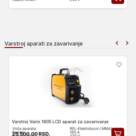
Varstroj aparati za zavarivanje
Varin 1805 LCD Varstroj aparat za zavarivanje
Vrsta aparata:
MMA-REL Aparati
Snaga:
180 A
35.500,00
RSD.
Napon struje:
230 V