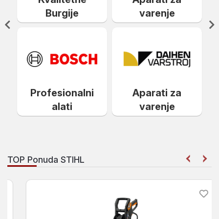
Merni
varenje
alati
instrumenti
Gradjevinske
mašine i
oprema
Aparati za
Aparati
varenje
TOP Ponuda STIHL