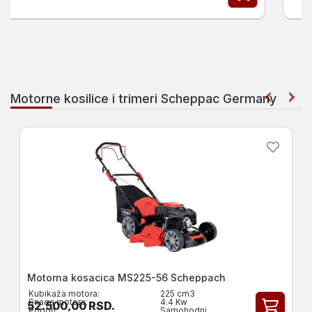
Motorne kosilice i trimeri Scheppac Germany
Scheppach motorna kosacica 3.3KS MP132-42
Kubikaža motora:
131 cm3
Snaga motora:
2.4 Kw
19.000,00
RSD.
Pogon:
Gurajući