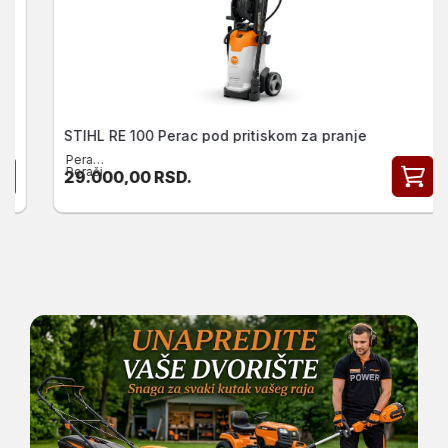
STIHL RE 100 Perac pod pritiskom za pranje
Perači:
Perači
29.000,00
RSD.