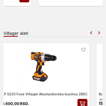
Villager alati
Busilica - cekic VLN 1315 Villager 1300W
Snaga:
1300W
Vrsta busilice:
SDS max
13.000,00
RSD.