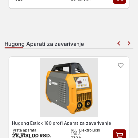
Hugong Aparati za zavarivanje
Hugong ESTICK 200 profi Aparat za varenje
Vrsta aparata:
REL-Elektrolucni
Snaga:
200 A
33.900,00
RSD.
Napon struje:
230 V