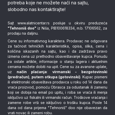
potreba koje ne možete naći na sajtu,
slobodno nas kontaktirajte!
Sajt
www.alatnicentar.rs
posluje u okviru preduzeća
"Tehnoniš doo"
iz Niša, PIB100618334, m.b. 17106562, za
prodaju na daljinu.
Cene su informativnog karaktera. Prodavac ne odgovara
za tačnost tehničkih karakteristika, opisa, slika, cena i
količina iskazanih na sajtu, kao i da zadržava pravo
izmena cena uz prethodno obaveštavanje kupca. Ponudu
za ostale artikle, informacije o stanju lagera i aktuelnim
cenama možete dobiti na upit. Cene su za avansne uplate,
uz
način plaćanja
:
virmanski - bezgotovinski
(predračun)
,
putem otkupa (gotovinski)
. Kupac pismeni
ili elektronski obaveštava prodavca u roku od 14 dana da
vraća proizvod, pomoću Obrasca za odustanak ili zamenu
koji se dobija na email po upitu, i roba se vraća ili menja
isključivo uz fiskalni ili virmanski račun. Troškove vraćanja i
zamene robe vrši se isključivo o trošku kupca. Posle 14
dana od dana prijema "Tehnoniš" doo nije obavezan da
vrati novac ili zameni robu.