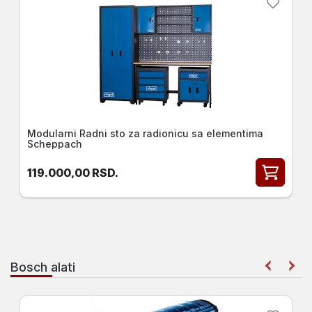
Montazna polica 5 Nivoa 180x90x40 Maher
3.490,00
RSD.
Bosch alati