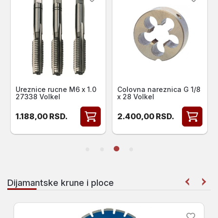
Colovna nareznica G 1/8
Volkel set za reparaciju
x 28 Volkel
navoja M 8 x 1.25
2.400,00
RSD.
4.450,00
RSD.
Dijamantske krune i ploce