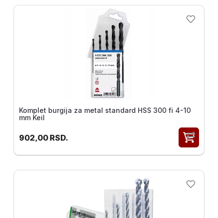
Merni
instrumenti
Gradjevinske
mašine i
oprema
Komplet burgija za metal standard HSS 300 fi 4-10
mm Keil
902,00
RSD.