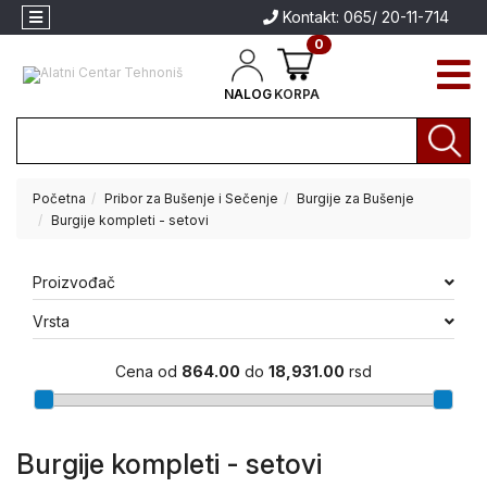
Kontakt: 065/ 20-11-714
0
NALOG
KORPA
Početna
Pribor za Bušenje i Sečenje
Burgije za Bušenje
Akcija
Burgije kompleti - setovi
Aparati
za
Proizvođač
Aparati za
zavarivanje
zavarivanje
Vrsta
Brendovi
Električni
alati
Cena od
864.00
do
18,931.00
rsd
Akumulatorski
alati
Burgije kompleti - setovi
Baštenski