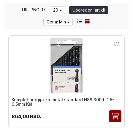
alat i
UKUPNO: 17
oprema
20
Upoređeni artikli
Pribor
Cena: Min
za
Bušenje
i
Sečenje
Pribor za
popravku
navoja V-
Coil
Ureznice
i
nareznice
Komplet burgija za metal standard HSS 300 fi 1.5-
6.5mm Keil
VOLKEL
864,00
RSD.
Ručni
alat