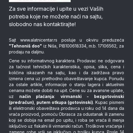
Za sve informacije i upite u vezi Vaših
potreba koje ne možete naći na sajtu,
slobodno nas kontaktirajte!
Sajt
www.alatnicentar.rs
posluje u okviru preduzeća
"Tehnoniš doo"
iz Niša, PIB100618334, m.b. 17106562, za
prodaju na daljinu.
Cene su informativnog karaktera. Prodavac ne odgovara
za tačnost tehničkih karakteristika, opisa, slika, cena i
količina iskazanih na sajtu, kao i da zadržava pravo
izmena cena uz prethodno obaveštavanje kupca. Ponudu
za ostale artikle, informacije o stanju lagera i aktuelnim
cenama možete dobiti na upit. Cene su za avansne uplate,
uz
način plaćanja
:
virmanski - bezgotovinski
(predračun)
,
putem otkupa (gotovinski)
. Kupac pismeni
ili elektronski obaveštava prodavca u roku od 14 dana da
vraća proizvod, pomoću Obrasca za odustanak ili zamenu
koji se dobija na email po upitu, i roba se vraća ili menja
isključivo uz fiskalni ili virmanski račun. Troškove vraćanja i
zamene robe vrši se isključivo o trošku kupca. Posle 14