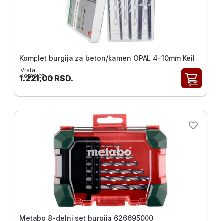
Komplet burgija za beton/kamen OPAL 4-10mm Keil
Vrsta:
kompleti burgija
1.221,00
RSD.
Metabo 8-delni set burgija 626695000