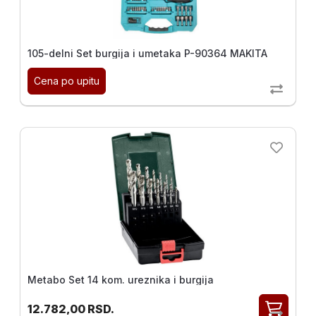
105-delni Set burgija i umetaka P-90364 MAKITA
Cena po upitu
Metabo Set 14 kom. ureznika i burgija
12.782,00
RSD.