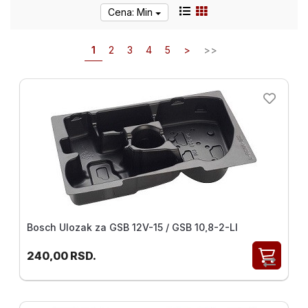
alat i
Cena: Min
oprema
1
2
3
4
5
>
>>
Pribor
za
Bušenje
i
Sečenje
Pribor za
popravku
navoja V-
Coil
Ureznice
i
Bosch Ulozak za GSB 12V-15 / GSB 10,8-2-LI
nareznice
VOLKEL
240,00
RSD.
Ručni
alat