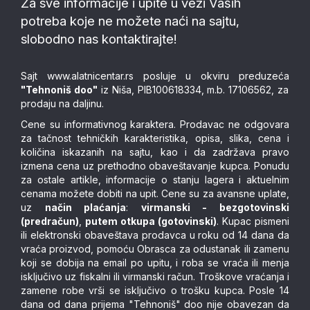
Za sve informacije i upite u vezi Vaših
potreba koje ne možete naći na sajtu,
slobodno nas kontaktirajte!
Sajt
www.alatnicentar.rs
posluje u okviru preduzeća
"Tehnoniš doo"
iz Niša, PIB100618334, m.b. 17106562, za
prodaju na daljinu.
Cene su informativnog karaktera. Prodavac ne odgovara
za tačnost tehničkih karakteristika, opisa, slika, cena i
količina iskazanih na sajtu, kao i da zadržava pravo
izmena cena uz prethodno obaveštavanje kupca. Ponudu
za ostale artikle, informacije o stanju lagera i aktuelnim
cenama možete dobiti na upit. Cene su za avansne uplate,
uz
način plaćanja
:
virmanski - bezgotovinski
(predračun)
,
putem otkupa (gotovinski)
. Kupac pismeni
ili elektronski obaveštava prodavca u roku od 14 dana da
vraća proizvod, pomoću Obrasca za odustanak ili zamenu
koji se dobija na email po upitu, i roba se vraća ili menja
isključivo uz fiskalni ili virmanski račun. Troškove vraćanja i
zamene robe vrši se isključivo o trošku kupca. Posle 14
dana od dana prijema "Tehnoniš" doo nije obavezan da