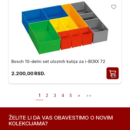
Bosch 10-delni set uloznih kutija za i-BOXX 72
2.200,00
RSD.
1
2
3
4
5
>
>>
ŽELITE LI DA VAS OBAVESTIMO O NOVIM
KOLEKCIJAMA?