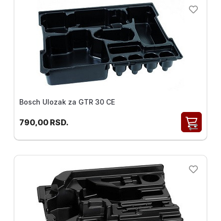
Merni
instrumenti
Gradjevinske
mašine i
oprema
Bosch Ulozak za GTR 30 CE
790,00
RSD.