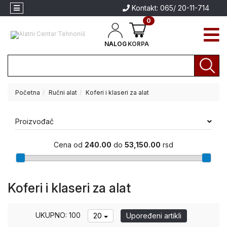
Kontakt: 065/ 20-11-714
0
NALOG
KORPA
Početna
Ručni alat
Koferi i klaseri za alat
Akcija
Aparati
Proizvođač
za
Aparati za
zavarivanje
zavarivanje
Cena od
240.00
do
53,150.00
rsd
Brendovi
Električni
alati
Koferi i klaseri za alat
Akumulatorski
alati
UKUPNO: 100
20
Upoređeni artikli
Baštenski