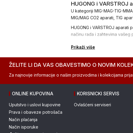
HUGONG i VARSTROJ apa
U kategoriji MIG-MAG-TIG-MMA-
MIG/MAG CO2 aparati, TIG aparat
HUGONG i VARSTROJ aparati pozn
načinu rada i zahtevima vašeg 
Prikaži više
ŽELITE LI DA VAS OBAVESTIMO O NOVIM KOLE
Za najnovije informacije o našim proizvodima i kolekcijama prijav
ONLINE KUPOVINA
KORISNICKI SERVIS
Uputstvo i uslovi kupovine
Ovlašćeni serviseri
Prava i obaveze potrošača
Način plaćanja
Način isporuke