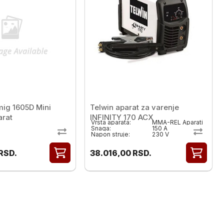
mig 1605D Mini
Telwin aparat za varenje
rat
INFINITY 170 ACX
Vrsta aparata:
MMA-REL Aparati
Snaga:
150 A
Napon struje:
230 V
RSD.
38.016,00
RSD.