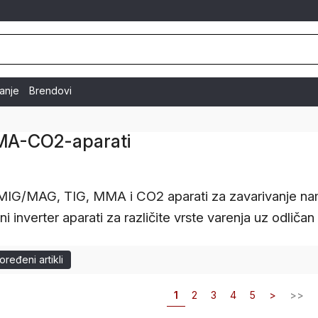
vanje
Brendovi
A-CO2-aparati
MAG, TIG, MMA i CO2 aparati za zavarivanje namenj
i inverter aparati za različite vrste varenja uz odličan
ređeni artikli
1
2
3
4
5
>
>>