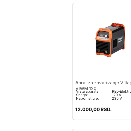
Aprat za zavarivanje Villa
VIWM 120
Vrsta aparata:
Snaga:
120 A
Napon struje:
230 V
12.000,00
RSD.