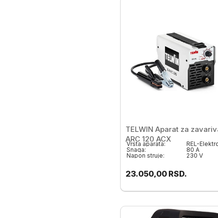
TELWIN Aparat za zavariv
ARC 120 ACX
Vrsta aparata:
Snaga:
80 A
Napon struje:
230 V
23.050,00
RSD.