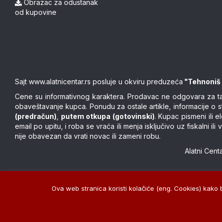
Obrazac za odustanak
od kupovine
Sajt
www.alatnicentar.rs
posluje u okviru preduzeća
"Tehnoniš
Cene su informativnog karaktera. Prodavac ne odgovara za tačn
obaveštavanje kupca. Ponudu za ostale artikle, informacije o 
(predračun)
,
putem otkupa (gotovinski)
. Kupac pismeni ili
email po upitu, i roba se vraća ili menja isključivo uz fiskalni
nije obavezan da vrati novac ili zameni robu.
Alatni Cen
Ova web stranica koristi kolačiće (eng. Cookies) kako bi