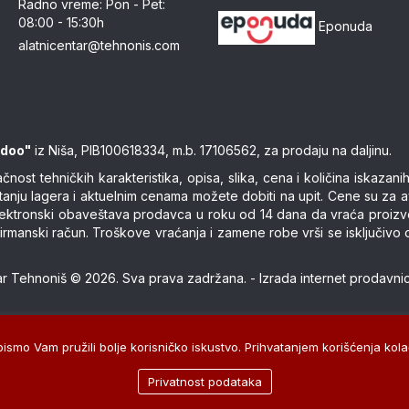
Radno vreme: Pon - Pet:
08:00 - 15:30h
Eponuda
alatnicentar@tehnonis.com
 doo"
iz Niša, PIB100618334, m.b. 17106562, za prodaju na daljinu.
ost tehničkih karakteristika, opisa, slika, cena i količina iskaza
stanju lagera i aktuelnim cenama možete dobiti na upit. Cene su za 
 elektronski obaveštava prodavca u roku od 14 dana da vraća proiz
 ili virmanski račun. Troškove vraćanja i zamene robe vrši se isklju
tar Tehnoniš © 2026. Sva prava zadržana. -
Izrada internet prodavni
smo Vam pružili bolje korisničko iskustvo. Prihvatanjem korišćenja kolač
Privatnost podataka