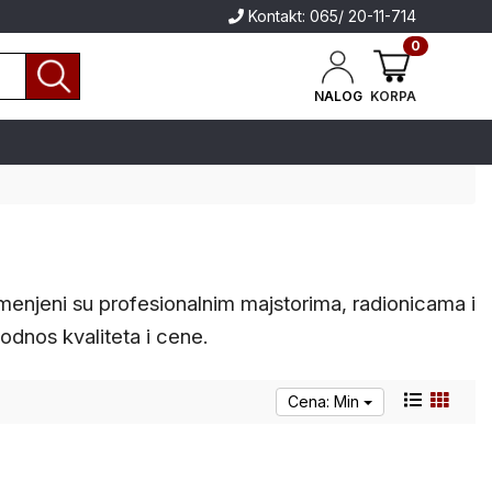
Kontakt: 065/ 20-11-714
0
NALOG
KORPA
eni su profesionalnim majstorima, radionicama i
 odnos kvaliteta i cene.
Cena: Min