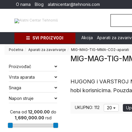
O nama
Blog
alatnicentar@tehnonis.com
Akcija
Aparati za zavari
SVI PROIZVODI
Početna
Aparati za zavarivanje
MIG-MAG-TIG-MMA-CO2-aparati
MIG-MAG-TIG-MM
Proizvođač
Vrsta aparata
HUGONG i VARSTROJ MIG/
Snaga
hobi korisnicima. Pouzdan
Napon struje
UKUPNO: 112
20
Upo
Cena od
12,000.00
do
1,690,000.00
rsd