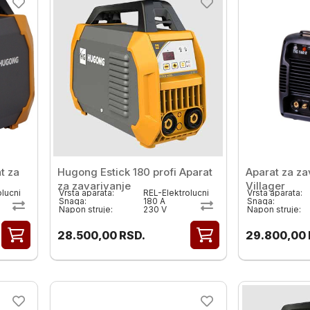
t za
Hugong Estick 180 profi Aparat
Aparat za za
za zavarivanje
Villager
olucni
Vrsta aparata:
REL-Elektrolucni
Vrsta aparata:
Snaga:
180 A
Snaga:
Napon struje:
230 V
Napon struje:
28.500,00
RSD.
29.800,00