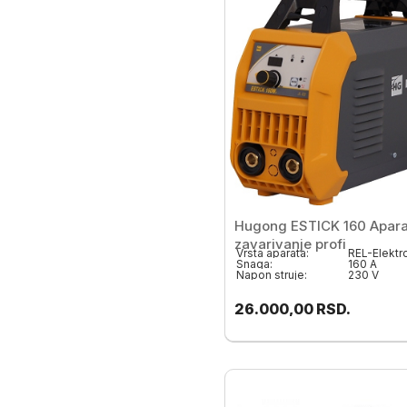
Hugong ESTICK 160 Apara
zavarivanje profi
Vrsta aparata:
REL-Elektr
Snaga:
160 A
Napon struje:
230 V
26.000,00
RSD.