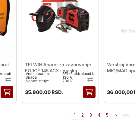
parat
TELWIN Aparat za zavarivanje
Varstroj Var
FORCE 145 ACX i maska
MIG/MAG apa
parati
Vrsta aparata:
REL-Elektrolucni ( MMA)
Snaga:
130 A
Napon struje:
230 V
35.900,00
RSD.
36.000,00
1
2
3
4
5
>
>>