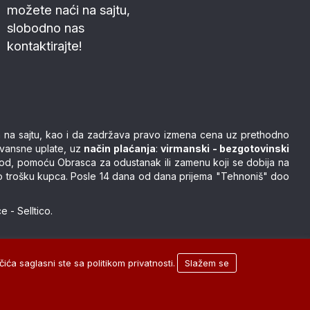
možete naći na sajtu,
slobodno nas
kontaktirajte!
nih na sajtu, kao i da zadržava pravo izmena cena uz prethodno
avansne uplate, uz
način plaćanja
:
virmanski - bezgotovinski
vod, pomoću Obrasca za odustanak ili zamenu koji se dobija na
čivo o trošku kupca. Posle 14 dana od dana prijema "Tehnoniš" doo
ce
-
Selltico.
ića saglasni ste sa politikom privatnosti.
Slažem se