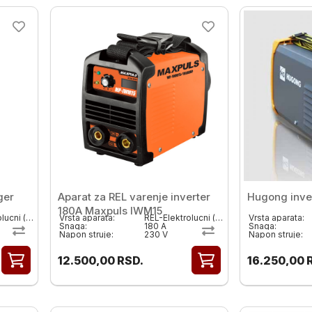
ger
Aparat za REL varenje inverter
Hugong inve
180A Maxpuls IWM15
REL-Elektrolucni ( MMA)
Vrsta aparata:
REL-Elektrolucni ( MMA)
Vrsta aparata:
Snaga:
180 A
Snaga:
Napon struje:
230 V
Napon struje:
12.500,00
RSD.
16.250,00