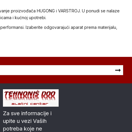
arivanje proizvođača HUGONG i VARSTROJ. U ponudi se nalaze
icama i kućnoj upotrebi.
erformansi. Izaberite odgovarajući aparat prema materijalu,
Za sve informacije i
upite u vezi Vaših
potreba koje ne