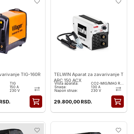
varivanje TIG-160R
TELWIN Aparat za zavarivanje T
ARC 150 ACX
TIG
Vrsta aparata:
CO2-MIG/MAG REL(MMA) TIG 3u1
150 A
Snaga:
130 A
230 V
Napon struje:
230 V
RSD.
29.800,00
RSD.