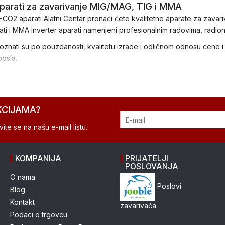
rati za zavarivanje MIG/MAG, TIG i MMA
CO2 aparati Alatni Centar pronaći ćete kvalitetne aparate za zav
i i MMA inverter aparati namenjeni profesionalnim radovima, radion
ati su po pouzdanosti, kvalitetu izrade i odličnom odnosu cene i p
posla.
KCIJAMA?
ite se na našu e-mail listu.
KOMPANIJA
PRIJATELJI
POSLOVANJA
O nama
Poslovi
Blog
Kontakt
zavarivača
Podaci o trgovcu