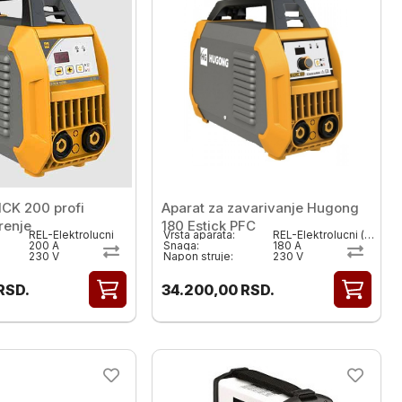
CK 200 profi
Aparat za zavarivanje Hugong
renje
180 Estick PFC
REL-Elektrolucni
Vrsta aparata:
REL-Elektrolucni ( MMA)
200 A
Snaga:
180 A
230 V
Napon struje:
230 V
RSD.
34.200,00
RSD.