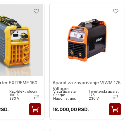
rter EXTREME 160
Aparat za zavarivanje VIWM 175
Villager
REL-Elektrolucni
Vrsta aparata:
Inverterski aparati
160 A
Snaga:
175
230 V
Napon struje:
230 V
RSD.
18.000,00
RSD.