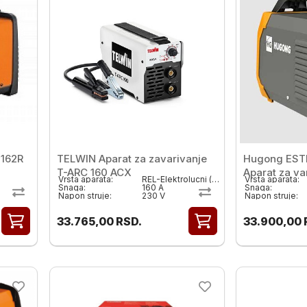
 162R
TELWIN Aparat za zavarivanje
Hugong ESTI
T-ARC 160 ACX
Aparat za va
Vrsta aparata:
REL-Elektrolucni ( MMA)
Vrsta aparata:
Snaga:
160 A
Snaga:
Napon struje:
230 V
Napon struje:
33.765,00
RSD.
33.900,00