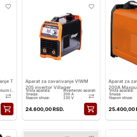
anje T
Aparat za zavarivanje VIWM
Aparat za za
205 invertor Villager
200A Maxpu
REL-Elektrolucni ( MMA)
Vrsta aparata:
Inverterski aparati
Vrsta aparata:
Snaga:
200 A
Snaga:
Napon struje:
230 V
Napon struje:
24.600,00
RSD.
25.400,00