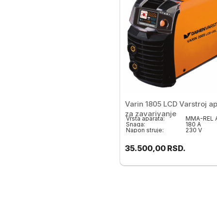
Varin 1805 LCD Varstroj a
za zavarivanje
Vrsta aparata:
MMA-REL A
Snaga:
180 A
Napon struje:
230 V
35.500,00
RSD.