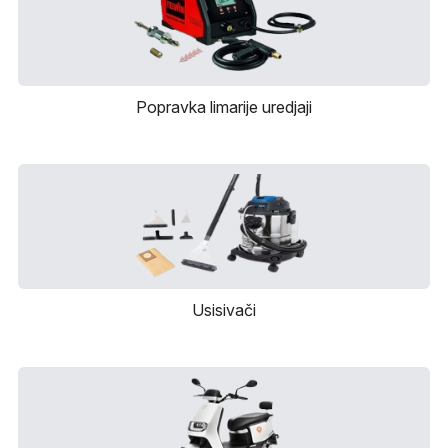
Popravka limarije uredjaji
Usisivači