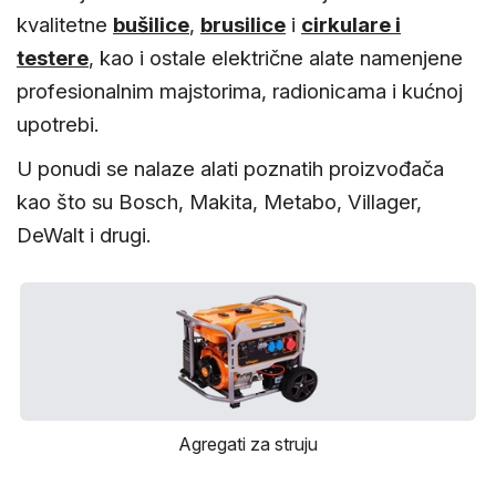
alat i
kvalitetne
bušilice
,
brusilice
i
cirkulare i
oprema
testere
, kao i ostale električne alate namenjene
Pribor
profesionalnim majstorima, radionicama i kućnoj
za
upotrebi.
Bušenje
i
U ponudi se nalaze alati poznatih proizvođača
Sečenje
kao što su Bosch, Makita, Metabo, Villager,
Pribor za
DeWalt i drugi.
popravku
navoja V-
Coil
Ureznice
i
nareznice
VOLKEL
Ručni
Agregati za struju
alat