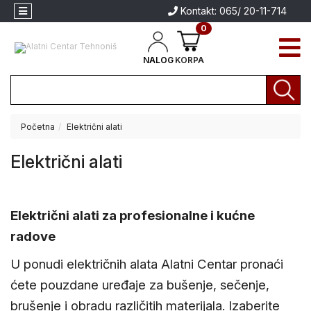
Kontakt: 065/ 20-11-714
0
NALOG
KORPA
Početna
Električni alati
Akcija
Električni alati
Aparati
za
Aparati za
zavarivanje
zavarivanje
Električni alati za profesionalne i kućne
Brendovi
Električni
radove
alati
U ponudi električnih alata Alatni Centar pronaći
Akumulatorski
alati
ćete pouzdane uređaje za bušenje, sečenje,
brušenje i obradu različitih materijala. Izaberite
Baštenski