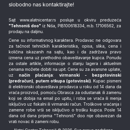
slobodno nas kontaktirajte!
Sajt
www.alatnicentar.rs
posluje u okviru preduzeća
"Tehnoniš doo"
iz Niša, PIB100618334, m.b. 17106562, za
prodaju na daljinu.
Cene su informativnog karaktera. Prodavac ne odgovara
za tačnost tehničkih karakteristika, opisa, slika, cena i
količina iskazanih na sajtu, kao i da zadržava pravo
izmena cena uz prethodno obaveštavanje kupca. Ponudu
za ostale artikle, informacije o stanju lagera i aktuelnim
cenama možete dobiti na upit. Cene su za avansne uplate,
uz
način plaćanja
:
virmanski - bezgotovinski
(predračun)
,
putem otkupa (gotovinski)
. Kupac pismeni
ili elektronski obaveštava prodavca u roku od 14 dana da
vraća proizvod, pomoću Obrasca za odustanak ili zamenu
koji se dobija na email po upitu, i roba se vraća ili menja
isključivo uz fiskalni ili virmanski račun. Troškove vraćanja i
zamene robe vrši se isključivo o trošku kupca. Posle 14
dana od dana prijema "Tehnoniš" doo nije obavezan da
vrati novac ili zameni robu.