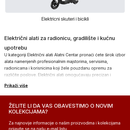
Elektricni skuteri i bicikli
Električni alati za radionicu, gradilište i kućnu
upotrebu
U kategoriji Električni alati Alatni Centar pronaći ćete širok izbor
alata namenjenih profesionalnim majstorima, servisima,
radionicama i korisnicima koji žele pouzdanu opremu za
različite poslove. Električni alati omogućavaju precizan i
efikasan rad prilikom renoviranja, montaže, obrade drveta,
Prikaži više
metala i drugih materijala.
U ponudi se nalaze bušilice, brusilice, cirkulari i testere,
glodalice, rende, multifunkcionalni alati, kompresori, usisivači,
ŽELITE LI DA VAS OBAVESTIMO O NOVIM
KOLEKCIJAMA?
agregati za struju i druga oprema za različite namene.
Alati poznatih proizvođača za pouzdan rad
Za najnovije informacije o našim proizvodima i kolekcijama
prijavite se na našu e-mail listu.