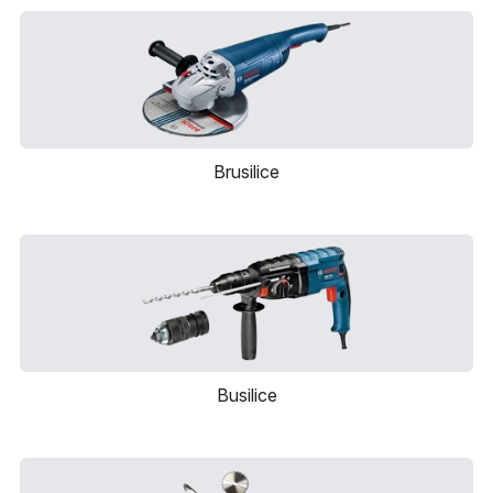
Merni
instrumenti
Gradjevinske
mašine i
oprema
Brusilice
Busilice