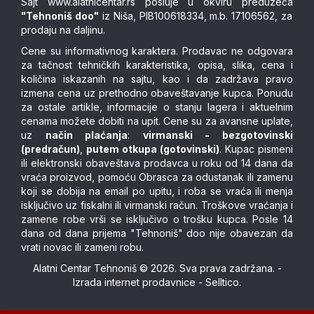
Sajt
www.alatnicentar.rs
posluje u okviru preduzeća
"Tehnoniš doo"
iz Niša, PIB100618334, m.b. 17106562, za
prodaju na daljinu.
Cene su informativnog karaktera. Prodavac ne odgovara
za tačnost tehničkih karakteristika, opisa, slika, cena i
količina iskazanih na sajtu, kao i da zadržava pravo
izmena cena uz prethodno obaveštavanje kupca. Ponudu
za ostale artikle, informacije o stanju lagera i aktuelnim
cenama možete dobiti na upit. Cene su za avansne uplate,
uz
način plaćanja
:
virmanski - bezgotovinski
(predračun)
,
putem otkupa (gotovinski)
. Kupac pismeni
ili elektronski obaveštava prodavca u roku od 14 dana da
vraća proizvod, pomoću Obrasca za odustanak ili zamenu
koji se dobija na email po upitu, i roba se vraća ili menja
isključivo uz fiskalni ili virmanski račun. Troškove vraćanja i
zamene robe vrši se isključivo o trošku kupca. Posle 14
dana od dana prijema "Tehnoniš" doo nije obavezan da
vrati novac ili zameni robu.
Alatni Centar Tehnoniš © 2026. Sva prava zadržana. -
Izrada internet prodavnice
-
Selltico.