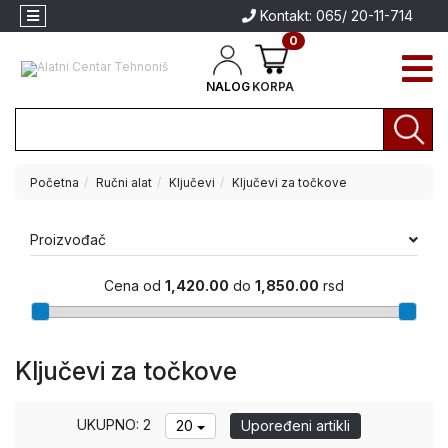
Kontakt: 065/ 20-11-714
0
NALOG
KORPA
Početna
Ručni alat
Ključevi
Ključevi za točkove
Akcija
Aparati
Proizvođač
za
Aparati za
zavarivanje
zavarivanje
Cena od
1,420.00
do
1,850.00
rsd
Brendovi
Električni
alati
Ključevi za točkove
Akumulatorski
alati
UKUPNO: 2
20
Upoređeni artikli
Baštenski