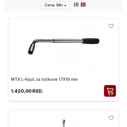
alat i
Cena: Min
oprema
Pribor
za
Bušenje
i
Sečenje
Pribor za
popravku
navoja V-
Coil
MTX L-ključ za točkove 17X19 mm
Ureznice
i
1.420,00
RSD.
nareznice
VOLKEL
Ručni
alat