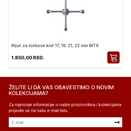
Merni
instrumenti
Gradjevinske
mašine i
oprema
Ključ za točkove krst 17, 19, 21, 22 mm MTX
1.850,00
RSD.
ŽELITE LI DA VAS OBAVESTIMO O NOVIM
KOLEKCIJAMA?
Za najnovije informacije o našim proizvodima i kolekcijama
prijavite se na našu e-mail listu.