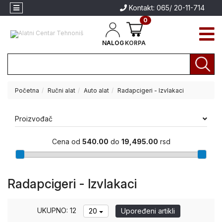
Kontakt: 065/ 20-11-714
0
NALOG
KORPA
Početna
Ručni alat
Auto alat
Radapcigeri - Izvlakaci
Akcija
Aparati
Proizvođač
za
Aparati za
zavarivanje
zavarivanje
Cena od
540.00
do
19,495.00
rsd
Brendovi
Električni
alati
Radapcigeri - Izvlakaci
Akumulatorski
alati
UKUPNO: 12
20
Upoređeni artikli
Baštenski