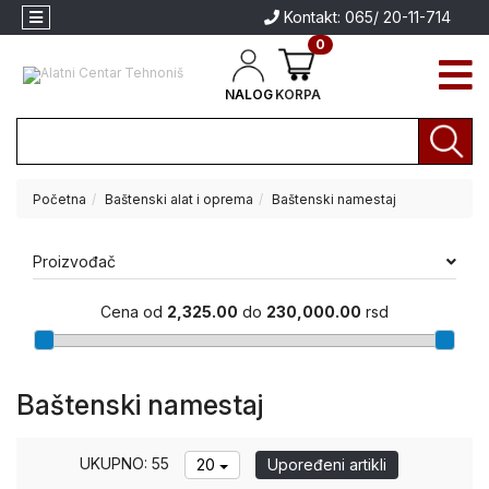
Kontakt: 065/ 20-11-714
0
NALOG
KORPA
Početna
Baštenski alat i oprema
Baštenski namestaj
Akcija
Aparati
Proizvođač
za
Aparati za
zavarivanje
zavarivanje
Cena od
2,325.00
do
230,000.00
rsd
Brendovi
Električni
alati
Baštenski namestaj
Akumulatorski
alati
UKUPNO: 55
20
Upoređeni artikli
Baštenski