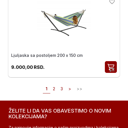
Ljuljaska sa postoljem 200 x 150 cm
9.000,00
RSD.
1
2
3
>
>>
ŽELITE LI DA VAS OBAVESTIMO O NOVIM
KOLEKCIJAMA?
Za najnovije informacije o našim proizvodima i kolekcijama