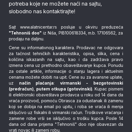
potreba koje ne možete naći na sajtu,
slobodno nas kontaktirajte!
Sajt
www.alatnicentar.rs
posluje u okviru preduzeća
"Tehnoniš doo"
iz Niša, PIB100618334, m.b. 17106562, za
prodaju na daljinu.
Cene su informativnog karaktera. Prodavac ne odgovara
za tačnost tehničkih karakteristika, opisa, slika, cena i
količina iskazanih na sajtu, kao i da zadržava pravo
izmena cena uz prethodno obaveštavanje kupca. Ponudu
za ostale artikle, informacije o stanju lagera i aktuelnim
cenama možete dobiti na upit. Cene su za avansne uplate,
uz
način plaćanja
:
virmanski - bezgotovinski
(predračun)
,
putem otkupa (gotovinski)
. Kupac pismeni
ili elektronski obaveštava prodavca u roku od 14 dana da
vraća proizvod, pomoću Obrasca za odustanak ili zamenu
koji se dobija na email po upitu, i roba se vraća ili menja
isključivo uz fiskalni ili virmanski račun. Troškove vraćanja i
zamene robe vrši se isključivo o trošku kupca. Posle 14
dana od dana prijema "Tehnoniš" doo nije obavezan da
vrati novac ili zameni robu.