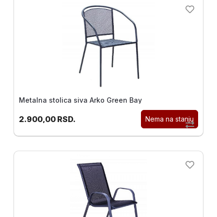
Merni
instrumenti
Gradjevinske
mašine i
oprema
Metalna stolica siva Arko Green Bay
2.900,00
RSD.
Nema na stanju