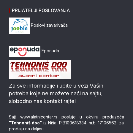
PRIJATELJI POSLOVANJA
Poslovi zavarivača
Eponuda
Za sve informacije i upite u vezi Vaših
potreba koje ne možete naći na sajtu,
slobodno nas kontaktirajte!
Sajt
www.alatnicentar.rs
posluje u okviru preduzeća
"Tehnoniš doo"
iz Niša, PIB100618334, m.b. 17106562, za
prodaju na daljinu.