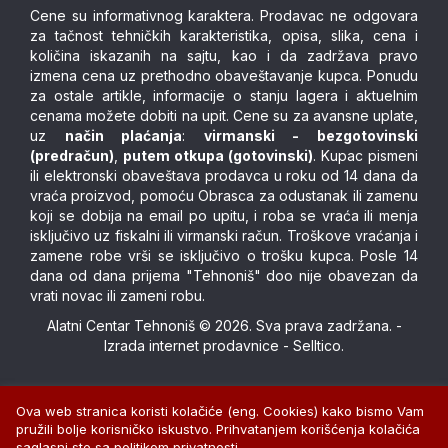
Cene su informativnog karaktera. Prodavac ne odgovara
za tačnost tehničkih karakteristika, opisa, slika, cena i
količina iskazanih na sajtu, kao i da zadržava pravo
izmena cena uz prethodno obaveštavanje kupca. Ponudu
za ostale artikle, informacije o stanju lagera i aktuelnim
cenama možete dobiti na upit. Cene su za avansne uplate,
uz
način plaćanja
:
virmanski - bezgotovinski
(predračun)
,
putem otkupa (gotovinski)
. Kupac pismeni
ili elektronski obaveštava prodavca u roku od 14 dana da
vraća proizvod, pomoću Obrasca za odustanak ili zamenu
koji se dobija na email po upitu, i roba se vraća ili menja
isključivo uz fiskalni ili virmanski račun. Troškove vraćanja i
zamene robe vrši se isključivo o trošku kupca. Posle 14
dana od dana prijema "Tehnoniš" doo nije obavezan da
vrati novac ili zameni robu.
Alatni Centar Tehnoniš © 2026. Sva prava zadržana. -
Izrada internet prodavnice
-
Selltico.
Ova web stranica koristi kolačiće (eng. Cookies) kako bismo Vam
pružili bolje korisničko iskustvo. Prihvatanjem korišćenja kolačića
saglasni ste sa politikom privatnosti.