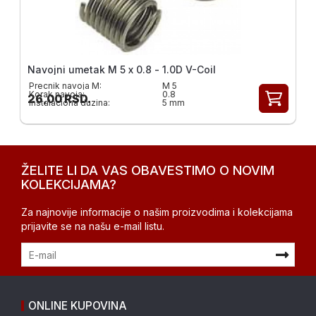
Navojni umetak M 5 x 0.8 - 1.0D V-Coil
Precnik navoja M:
M 5
Korak navoja:
0.8
26,00
RSD.
Instalaciona duzina:
5 mm
ŽELITE LI DA VAS OBAVESTIMO O NOVIM
KOLEKCIJAMA?
Za najnovije informacije o našim proizvodima i kolekcijama
prijavite se na našu e-mail listu.
ONLINE KUPOVINA