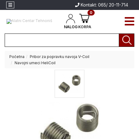
Kontakt: 065/ 20-11-714
0
NALOG
KORPA
Početna
Pribor za popravku navoja V-Coil
Akcija
Navojni umeci HeliCoil
Aparati
za
Aparati za
zavarivanje
zavarivanje
Brendovi
Električni
alati
Akumulatorski
alati
Baštenski