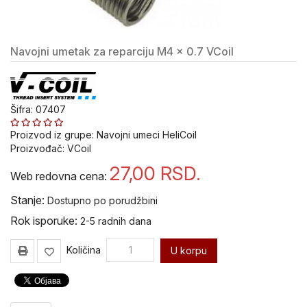
alat i
oprema
Navojni umetak za reparciju M4 x 0.7 VCoil
Pribor
za
Bušenje
i
Sečenje
Šifra: 07407
Pribor za
Proizvod iz grupe:
Navojni umeci HeliCoil
popravku
Proizvođač:
VCoil
navoja V-
27,00
RSD.
Coil
Web redovna cena:
Stanje:
Dostupno po porudžbini
Ureznice
i
Rok isporuke:
2-5 radnih dana
nareznice
VOLKEL
Količina
U korpu
Ručni
alat