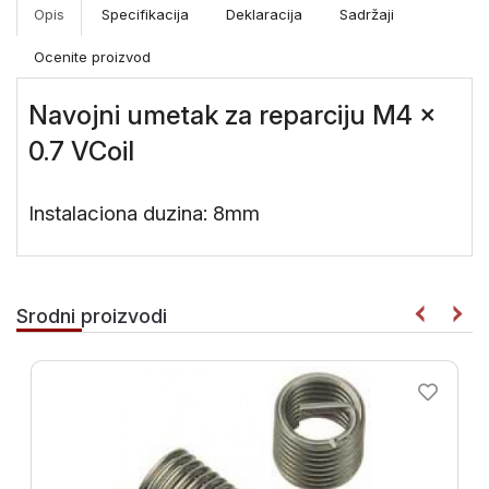
Merni
Opis
Specifikacija
Deklaracija
Sadržaji
instrumenti
Ocenite proizvod
Gradjevinske
mašine i
Navojni umetak za reparciju M4 x
oprema
0.7 VCoil
Instalaciona duzina: 8mm
Srodni proizvodi