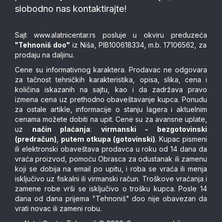
slobodno nas kontaktirajte!
Sajt
www.alatnicentar.rs
posluje u okviru preduzeća
"Tehnoniš doo"
iz Niša, PIB100618334, m.b. 17106562, za
prodaju na daljinu.
Cene su informativnog karaktera. Prodavac ne odgovara
za tačnost tehničkih karakteristika, opisa, slika, cena i
količina iskazanih na sajtu, kao i da zadržava pravo
izmena cena uz prethodno obaveštavanje kupca. Ponudu
za ostale artikle, informacije o stanju lagera i aktuelnim
cenama možete dobiti na upit. Cene su za avansne uplate,
uz
način plaćanja
:
virmanski - bezgotovinski
(predračun)
,
putem otkupa (gotovinski)
. Kupac pismeni
ili elektronski obaveštava prodavca u roku od 14 dana da
vraća proizvod, pomoću Obrasca za odustanak ili zamenu
koji se dobija na email po upitu, i roba se vraća ili menja
isključivo uz fiskalni ili virmanski račun. Troškove vraćanja i
zamene robe vrši se isključivo o trošku kupca. Posle 14
dana od dana prijema "Tehnoniš" doo nije obavezan da
vrati novac ili zameni robu.