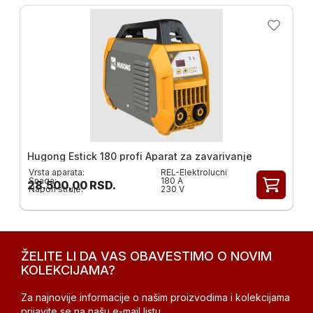
Hugong Estick 180 profi Aparat za zavarivanje
Vrsta aparata:
REL-Elektrolucni
Snaga:
180 A
28.500,00
RSD.
Napon struje:
230 V
ŽELITE LI DA VAS OBAVESTIMO O NOVIM
KOLEKCIJAMA?
Za najnovije informacije o našim proizvodima i kolekcijama
prijavite se na našu e-mail listu.