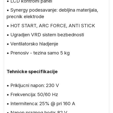
• LCD kontrolni panel
• Synergy podesavanje: debljina materijala,
precnik elektrode
• HOT START, ARC FORCE, ANTI STICK
• Ugradjen VRD sistem bezbednosti
• Ventilatorsko hladjenje
• Prenosiv - tezina samo 5 kg
Tehnicke specifikacije
• Prikljucni napon: 230 V
• Frekvencija: 50/60 Hz
• Intermitenca: 25% @ pri 160 A
• Napon praznog hoda: 82 V