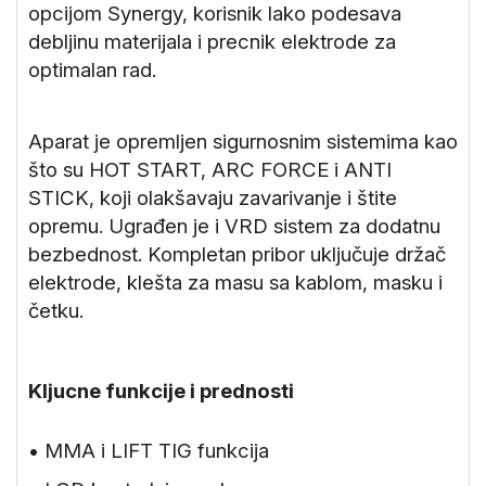
opcijom Synergy, korisnik lako podesava
debljinu materijala i precnik elektrode za
optimalan rad.
Aparat je opremljen sigurnosnim sistemima kao
što su HOT START, ARC FORCE i ANTI
STICK, koji olakšavaju zavarivanje i štite
opremu. Ugrađen je i VRD sistem za dodatnu
bezbednost. Kompletan pribor uključuje držač
elektrode, klešta za masu sa kablom, masku i
četku.
Kljucne funkcije i prednosti
• MMA i LIFT TIG funkcija