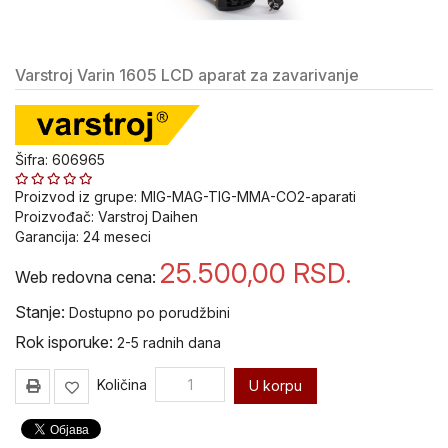
alat i
oprema
Varstroj Varin 1605 LCD aparat za zavarivanje
Pribor
za
Bušenje
i
Sečenje
Šifra: 606965
Pribor za
Proizvod iz grupe:
MIG-MAG-TIG-MMA-CO2-aparati
popravku
Proizvođač:
Varstroj Daihen
navoja V-
Garancija:
24
meseci
Coil
25.500,00
RSD.
Web redovna cena:
Ureznice
Stanje:
Dostupno po porudžbini
i
nareznice
Rok isporuke:
2-5 radnih dana
VOLKEL
Količina
U korpu
Ručni
alat