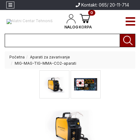
Kontakt: 065/ 20-11-714
0
NALOG
KORPA
Početna
Aparati za zavarivanje
Akcija
MIG-MAG-TIG-MMA-CO2-aparati
Aparati
za
Aparati za
zavarivanje
zavarivanje
Brendovi
Električni
alati
Akumulatorski
alati
Baštenski