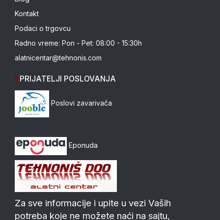
Kontakt
Podaci o trgovcu
Radno vreme: Pon - Pet: 08:00 - 15:30h
alatnicentar@tehnonis.com
PRIJATELJI POSLOVANJA
Poslovi zavarivača
Eponuda
Za sve informacije i upite u vezi Vaših
potreba koje ne možete naći na sajtu,