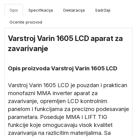
Merni
instrumenti
Opis
Specifikacija
Deklaracija
Sadržaji
Gradjevinske
Ocenite proizvod
mašine i
oprema
Varstroj Varin 1605 LCD aparat za
zavarivanje
Opis proizvoda Varstroj Varin 1605 LCD
Varstroj Varin 1605 LCD je pouzdan i praktican
monofazni MMA inverter aparat za
zavarivanje, opremljen LCD kontrolnim
panelom i funkcijama za precizno podesavanje
parametara. Poseduje MMA i LIFT TIG
funkcije koje omogucavaju visok kvalitet
zavarivanja na razlicitim materijalima. Sa