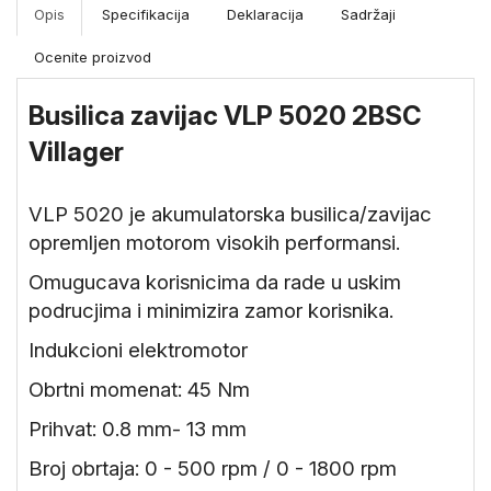
Merni
Opis
Specifikacija
Deklaracija
Sadržaji
instrumenti
Ocenite proizvod
Gradjevinske
mašine i
Busilica zavijac VLP 5020 2BSC
oprema
Villager
VLP 5020 je akumulatorska busilica/zavijac
opremljen motorom visokih performansi.
Omugucava korisnicima da rade u uskim
podrucjima i minimizira zamor korisnika.
Indukcioni elektromotor
Obrtni momenat: 45 Nm
Prihvat: 0.8 mm- 13 mm
Broj obrtaja: 0 - 500 rpm / 0 - 1800 rpm