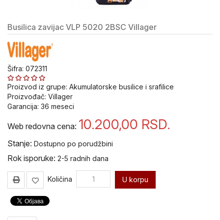
alat i
oprema
Busilica zavijac VLP 5020 2BSC Villager
Pribor
za
Bušenje
i
Šifra: 072311
Sečenje
Proizvod iz grupe:
Akumulatorske busilice i srafilice
Pribor za
Proizvođač:
Villager
popravku
Garancija:
36
meseci
navoja V-
10.200,00
RSD.
Coil
Web redovna cena:
Stanje:
Dostupno po porudžbini
Ureznice
i
Rok isporuke:
2-5 radnih dana
nareznice
VOLKEL
Količina
U korpu
Ručni
alat