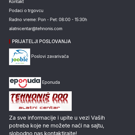
Kontakt
Podaci o trgovcu
Radno vreme: Pon - Pet: 08:00 - 15:30h
alatnicentar@tehnonis.com
PRIJATELJI POSLOVANJA
Poslovi zavarivača
Eponuda
Za sve informacije i upite u vezi Vaših
potreba koje ne možete naći na sajtu,
slobodno nas kontaktirajte!