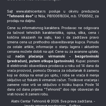
Sajt
www.alatnicentar.rs
posluje u okviru preduzeća
"Tehnoniš doo"
iz Niša, PIB100618334, m.b. 17106562, za
prodaju na daljinu.
Cene su informativnog karaktera. Prodavac ne odgovara
za tačnost tehničkih karakteristika, opisa, slika, cena i
količina iskazanih na sajtu, kao i da zadržava pravo
izmena cena uz prethodno obaveštavanje kupca. Ponudu
za ostale artikle, informacije o stanju lagera i aktuelnim
cenama možete dobiti na upit. Cene su za avansne uplate,
uz
način plaćanja
:
virmanski - bezgotovinski
(predračun)
,
putem otkupa (gotovinski)
. Kupac pismeni
ili elektronski obaveštava prodavca u roku od 14 dana da
vraća proizvod, pomoću Obrasca za odustanak ili zamenu
koji se dobija na email po upitu, i roba se vraća ili menja
isključivo uz fiskalni ili virmanski račun. Troškove vraćanja i
zamene robe vrši se isključivo o trošku kupca. Posle 14
dana od dana prijema "Tehnoniš" doo nije obavezan da
vrati novac ili zameni robu.
Alatni Centar Tehnoniš © 2026. Sva prava zadržana. -
Izrada internet prodavnice
-
Selltico.