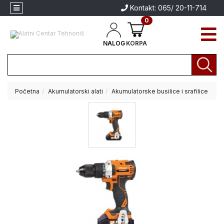
Kontakt: 065/ 20-11-714
0
NALOG
KORPA
Početna
Akumulatorski alati
Akumulatorske busilice i srafilice
Akcija
Aparati
za
Aparati za
zavarivanje
zavarivanje
Brendovi
Električni
alati
Akumulatorski
alati
Baštenski