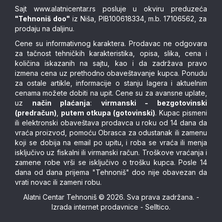
Sajt
www.alatnicentar.rs
posluje u okviru preduzeća
"Tehnoniš doo"
iz Niša, PIB100618334, m.b. 17106562, za
prodaju na daljinu.
Cene su informativnog karaktera. Prodavac ne odgovara
za tačnost tehničkih karakteristika, opisa, slika, cena i
količina iskazanih na sajtu, kao i da zadržava pravo
izmena cena uz prethodno obaveštavanje kupca. Ponudu
za ostale artikle, informacije o stanju lagera i aktuelnim
cenama možete dobiti na upit. Cene su za avansne uplate,
uz
način plaćanja
:
virmanski - bezgotovinski
(predračun)
,
putem otkupa (gotovinski)
. Kupac pismeni
ili elektronski obaveštava prodavca u roku od 14 dana da
vraća proizvod, pomoću Obrasca za odustanak ili zamenu
koji se dobija na email po upitu, i roba se vraća ili menja
isključivo uz fiskalni ili virmanski račun. Troškove vraćanja i
zamene robe vrši se isključivo o trošku kupca. Posle 14
dana od dana prijema "Tehnoniš" doo nije obavezan da
vrati novac ili zameni robu.
Alatni Centar Tehnoniš © 2026. Sva prava zadržana. -
Izrada internet prodavnice
-
Selltico.