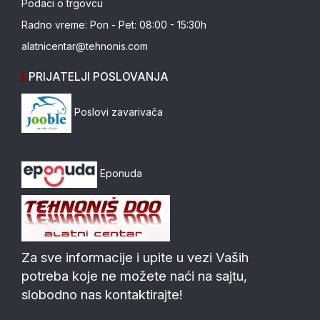
Podaci o trgovcu
Radno vreme: Pon - Pet: 08:00 - 15:30h
alatnicentar@tehnonis.com
PRIJATELJI POSLOVANJA
Poslovi zavarivača
Eponuda
Za sve informacije i upite u vezi Vaših
potreba koje ne možete naći na sajtu,
slobodno nas kontaktirajte!