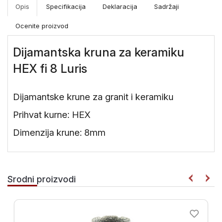
Merni
Opis
Specifikacija
Deklaracija
Sadržaji
instrumenti
Ocenite proizvod
Gradjevinske
mašine i
Dijamantska kruna za keramiku
oprema
HEX fi 8 Luris
Dijamantske krune za granit i keramiku
Prihvat kurne: HEX
Dimenzija krune: 8mm
Srodni proizvodi