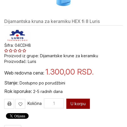
alat i
oprema
Dijamantska kruna za keramiku HEX fi 8 Luris
Pribor
za
Bušenje
i
Sečenje
Šifra: 04CDH8
Pribor za
Proizvod iz grupe:
Dijamantske krune za keramiku
popravku
Proizvođač:
Luris
navoja V-
1.300,00
RSD.
Coil
Web redovna cena:
Stanje:
Dostupno po porudžbini
Ureznice
i
Rok isporuke:
2-5 radnih dana
nareznice
VOLKEL
Količina
U korpu
Ručni
alat