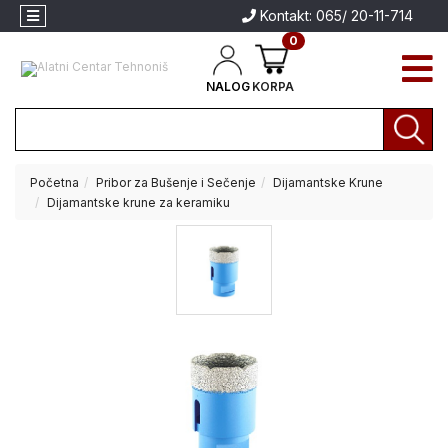
Kontakt: 065/ 20-11-714
0
NALOG
KORPA
Početna
Pribor za Bušenje i Sečenje
Dijamantske Krune
Akcija
Dijamantske krune za keramiku
Aparati
za
Aparati za
zavarivanje
zavarivanje
Brendovi
Električni
alati
Akumulatorski
alati
Baštenski