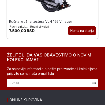
Ručna kružna testera VLN 165 Villager
Rucni cirkulari:
Rucni cirkulari
7.500,00
RSD.
Nema na stanju
ŽELITE LI DA VAS OBAVESTIMO O NOVIM
KOLEKCIJAMA?
Za najnovije informacije o našim proizvodima i kolekcijama
prijavite se na našu e-mail listu.
ONLINE KUPOVINA