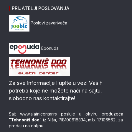
PRIJATELJI POSLOVANJA
Poslovi zavarivača
Eponuda
Za sve informacije i upite u vezi Vaših
potreba koje ne možete naći na sajtu,
slobodno nas kontaktirajte!
Sajt
www.alatnicentar.rs
posluje u okviru preduzeća
"Tehnoniš doo"
iz Niša, PIB100618334, m.b. 17106562, za
prodaju na daljinu.