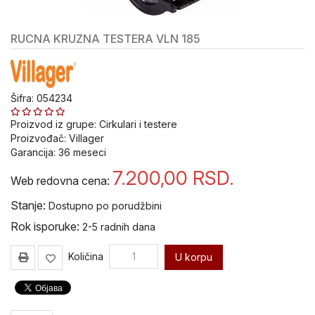
alat i
oprema
RUCNA KRUZNA TESTERA VLN 185
Pribor
za
Bušenje
i
Šifra: 054234
Sečenje
Proizvod iz grupe:
Cirkulari i testere
Pribor za
Proizvođač:
Villager
popravku
Garancija:
36
meseci
navoja V-
7.200,00
RSD.
Coil
Web redovna cena:
Stanje:
Dostupno po porudžbini
Ureznice
i
Rok isporuke:
2-5 radnih dana
nareznice
VOLKEL
Količina
U korpu
Ručni
alat