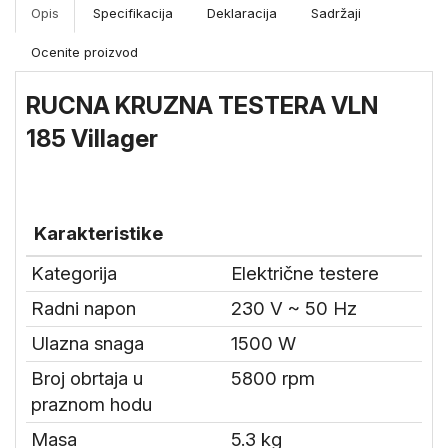
Merni
Opis
Specifikacija
Deklaracija
Sadržaji
instrumenti
Ocenite proizvod
Gradjevinske
mašine i
RUCNA KRUZNA TESTERA VLN
oprema
185 Villager
Karakteristike
Kategorija
Električne testere
Radni napon
230 V ~ 50 Hz
Ulazna snaga
1500 W
Broj obrtaja u
5800 rpm
praznom hodu
Masa
5.3 kg