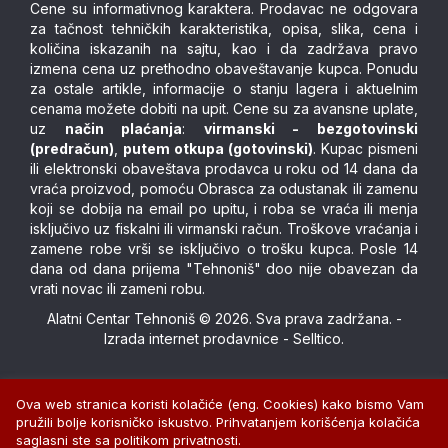
Cene su informativnog karaktera. Prodavac ne odgovara
za tačnost tehničkih karakteristika, opisa, slika, cena i
količina iskazanih na sajtu, kao i da zadržava pravo
izmena cena uz prethodno obaveštavanje kupca. Ponudu
za ostale artikle, informacije o stanju lagera i aktuelnim
cenama možete dobiti na upit. Cene su za avansne uplate,
uz
način plaćanja
:
virmanski - bezgotovinski
(predračun)
,
putem otkupa (gotovinski)
. Kupac pismeni
ili elektronski obaveštava prodavca u roku od 14 dana da
vraća proizvod, pomoću Obrasca za odustanak ili zamenu
koji se dobija na email po upitu, i roba se vraća ili menja
isključivo uz fiskalni ili virmanski račun. Troškove vraćanja i
zamene robe vrši se isključivo o trošku kupca. Posle 14
dana od dana prijema "Tehnoniš" doo nije obavezan da
vrati novac ili zameni robu.
Alatni Centar Tehnoniš © 2026. Sva prava zadržana. -
Izrada internet prodavnice
-
Selltico.
Ova web stranica koristi kolačiće (eng. Cookies) kako bismo Vam
pružili bolje korisničko iskustvo. Prihvatanjem korišćenja kolačića
saglasni ste sa politikom privatnosti.