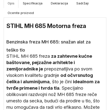
Merni
Opis
Specifikacija
Deklaracija
Sadržaji
instrumenti
Ocenite proizvod
Gradjevinske
mašine i
STIHL MH 685 Motorna freza
oprema
Benzinska freza MH 685: snažan alat za
teško tlo
STIHL MH 685 freza
za zahtevne kućne
baštovane, pejzažne arhitekte i
zemljoradnike je
prepoznatljiva po svom
visokom kvalitetu gradnje
od očvrsnutog
čelika i aluminijuma
, što je čini
idealnom za
tvrđe primene i tvrda tla
. Specijalno
oblikovani razdvojni nož MH 685 freze reče
umesto da secka, budući da prodire u tlo, što
mu omogućava da radi vrlo efikasno. Možete