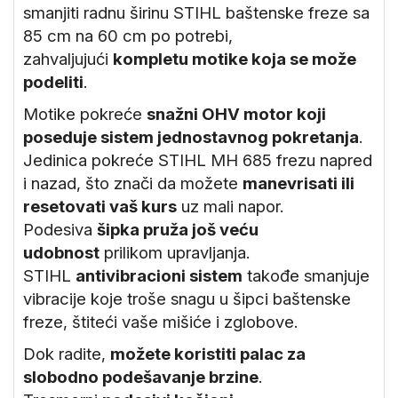
smanjiti radnu širinu STIHL baštenske freze sa
85 cm na 60 cm po potrebi,
zahvaljujući
kompletu motike koja se može
podeliti
.
Motike pokreće
snažni OHV motor koji
poseduje sistem jednostavnog pokretanja
.
Jedinica pokreće STIHL MH 685 frezu napred
i nazad, što znači da možete
manevrisati ili
resetovati vaš kurs
uz mali napor.
Podesiva
šipka pruža još veću
udobnost
prilikom upravljanja.
STIHL
antivibracioni sistem
takođe smanjuje
vibracije koje troše snagu u šipci baštenske
freze, štiteći vaše mišiće i zglobove.
Dok radite,
možete koristiti palac za
slobodno podešavanje brzine
.