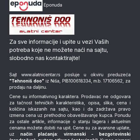
Eponuda
Za sve informacije i upite u vezi Vaših
potreba koje ne možete naći na sajtu,
slobodno nas kontaktirajte!
Sajt
www.alatnicentar.rs
posluje u okviru preduzeća
"Tehnoniš doo"
iz Niša, PIB100618334, m.b. 17106562, za
prodaju na daljinu.
Cene su informativnog karaktera. Prodavac ne odgovara
za tačnost tehničkih karakteristika, opisa, slika, cena i
količina iskazanih na sajtu, kao i da zadržava pravo
izmena cena uz prethodno obaveštavanje kupca. Ponudu
za ostale artikle, informacije o stanju lagera i aktuelnim
cenama možete dobiti na upit. Cene su za avansne uplate,
uz
način plaćanja
:
virmanski - bezgotovinski