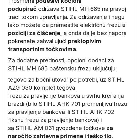
Trosmerni
podesivi kočioni
podupirač
održava STIHL MH 685 na pravoj
traci tokom upravljanja. Za održavanje i negu
lako možete da premestite električnu frezu
u
poziciji za čišćenje,
a onda da je bez napora
pokrenete zahvaljujući
preklopivim
transportnim točkovima
.
Za dodatne prednosti, opcioni dodaci za
STIHL MH 685 baštensku frezu uključuju:
tegove za bočni utovar po potrebi, uz STIHL
AZG 030 komplet tegova;
frezu za pravljenje bankova u svrhu kreiranja
brazdi (bilo STIHL AHK 701 promenljivu frezu
za pravljenje bankova ili STIHL AHK 702
fiksnu frezu za pravljenje bankova) i
sa STIHL AM 031 gvozdene točkove
za
naročito zahtevne primene i teško tlo
.