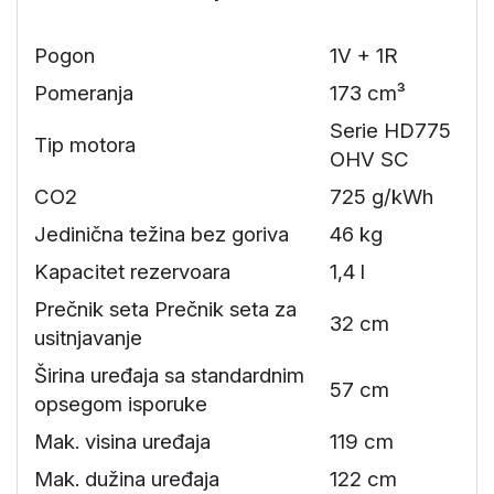
Pogon
1V + 1R
Pomeranja
173 cm³
Serie HD775
Tip motora
OHV SC
CO2
725 g/kWh
Jedinična težina bez goriva
46 kg
Kapacitet rezervoara
1,4 l
Prečnik seta Prečnik seta za
32 cm
usitnjavanje
Širina uređaja sa standardnim
57 cm
opsegom isporuke
Mak. visina uređaja
119 cm
Mak. dužina uređaja
122 cm