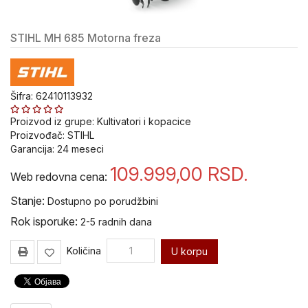
alat i
oprema
STIHL MH 685 Motorna freza
Pribor
za
Bušenje
i
Šifra: 62410113932
Sečenje
Proizvod iz grupe:
Kultivatori i kopacice
Pribor za
Proizvođač:
STIHL
popravku
Garancija:
24
meseci
navoja V-
109.999,00
RSD.
Coil
Web redovna cena:
Stanje:
Dostupno po porudžbini
Ureznice
i
Rok isporuke:
2-5 radnih dana
nareznice
VOLKEL
Količina
U korpu
Ručni
alat