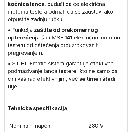
kočnica lanca
, budući da će električna
motorna testera odmah da se zaustavi ako
otpustite zadnju ručku.
• Funkcija
zaštite od prekomernog
opterećenja
štiti MSE 141 električnu motornu
testeru od oštećenja prouzrokovanih
pregrevanjem.
• STIHL Ematic sistem garantuje efektivno
podmazivanje lanca testere, što ne samo da
čini vaš rad efektivnijim, već
se time i štedi
ulje
.
Tehnicka specifikacija
Nominalni napon
230 V