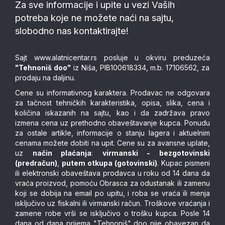
Za sve informacije i upite u vezi Vaših
potreba koje ne možete naći na sajtu,
slobodno nas kontaktirajte!
Sajt
www.alatnicentar.rs
posluje u okviru preduzeća
"Tehnoniš doo"
iz Niša, PIB100618334, m.b. 17106562, za
prodaju na daljinu.
Cene su informativnog karaktera. Prodavac ne odgovara
za tačnost tehničkih karakteristika, opisa, slika, cena i
količina iskazanih na sajtu, kao i da zadržava pravo
izmena cena uz prethodno obaveštavanje kupca. Ponudu
za ostale artikle, informacije o stanju lagera i aktuelnim
cenama možete dobiti na upit. Cene su za avansne uplate,
uz
način plaćanja
:
virmanski - bezgotovinski
(predračun)
,
putem otkupa (gotovinski)
. Kupac pismeni
ili elektronski obaveštava prodavca u roku od 14 dana da
vraća proizvod, pomoću Obrasca za odustanak ili zamenu
koji se dobija na email po upitu, i roba se vraća ili menja
isključivo uz fiskalni ili virmanski račun. Troškove vraćanja i
zamene robe vrši se isključivo o trošku kupca. Posle 14
dana od dana prijema "Tehnoniš" doo nije obavezan da