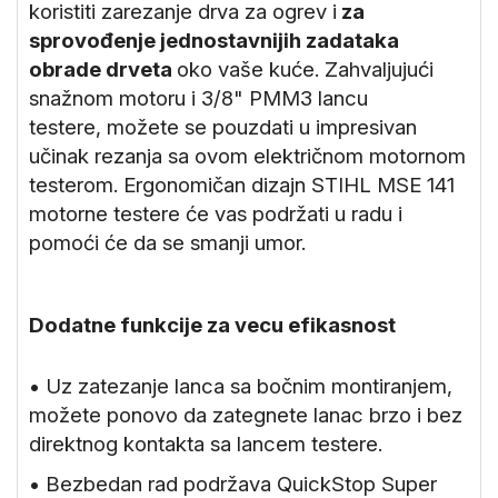
koristiti zarezanje drva za ogrev i
za
sprovođenje jednostavnijih zadataka
obrade drveta
oko vaše kuće. Zahvaljujući
snažnom motoru i 3/8" PMM3 lancu
testere, možete se pouzdati u impresivan
učinak rezanja sa ovom električnom motornom
testerom. Ergonomičan dizajn STIHL MSE 141
motorne testere će vas podržati u radu i
pomoći će da se smanji umor.
Dodatne funkcije za vecu efikasnost
• Uz zatezanje lanca sa bočnim montiranjem,
možete ponovo da zategnete lanac brzo i bez
direktnog kontakta sa lancem testere.
• Bezbedan rad podržava QuickStop Super