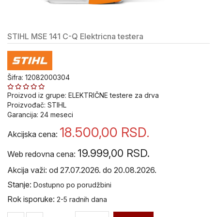
alat i
oprema
STIHL MSE 141 C-Q Elektricna testera
Pribor
za
Bušenje
i
Sečenje
Šifra: 12082000304
Pribor za
Proizvod iz grupe:
ELEKTRIČNE testere za drva
popravku
Proizvođač:
STIHL
navoja V-
Garancija:
24
meseci
Coil
18.500,00
RSD.
Akcijska cena:
Ureznice
19.999,00
RSD.
i
Web redovna cena:
nareznice
Akcija važi: od 27.07.2026. do 20.08.2026.
VOLKEL
Stanje:
Dostupno po porudžbini
Ručni
Rok isporuke:
2-5 radnih dana
alat