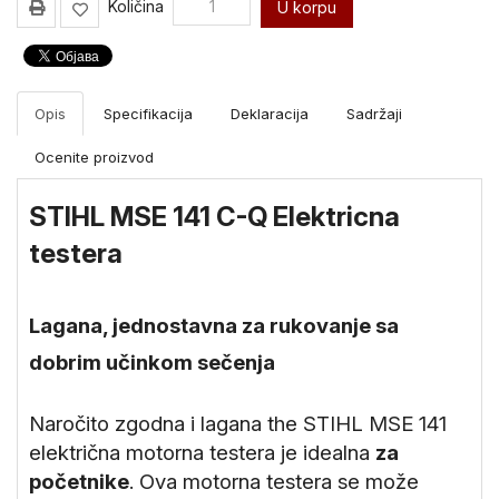
Količina
Merni
U korpu
instrumenti
Gradjevinske
mašine i
Opis
Specifikacija
Deklaracija
Sadržaji
oprema
Ocenite proizvod
STIHL MSE 141 C-Q Elektricna
testera
Lagana, jednostavna za rukovanje sa
dobrim učinkom sečenja
Naročito zgodna i lagana the STIHL MSE 141
električna motorna testera je idealna
za
početnike
. Ova motorna testera se može