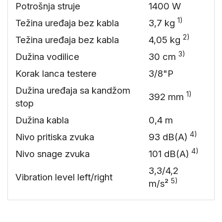
Potrošnja struje
1400 W
1)
Težina uređaja bez kabla
3,7 kg
2)
Težina uređaja bez kabla
4,05 kg
3)
Dužina vodilice
30 cm
Korak lanca testere
3/8"P
Dužina uređaja sa kandžom
1)
392 mm
stop
Dužina kabla
0,4 m
4)
Nivo pritiska zvuka
93 dB(A)
4)
Nivo snage zvuka
101 dB(A)
3,3/4,2
Vibration level left/right
5)
m/s²