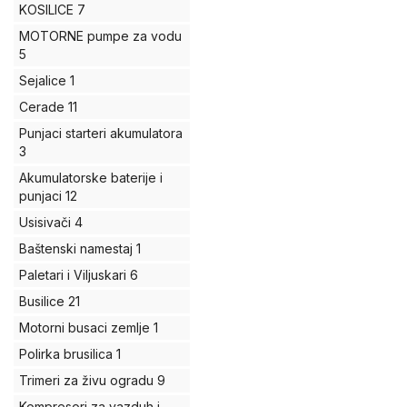
KOSILICE
7
MOTORNE pumpe za vodu
5
Sejalice
1
Cerade
11
Punjaci starteri akumulatora
3
Akumulatorske baterije i
punjaci
12
Usisivači
4
Baštenski namestaj
1
Paletari i Viljuskari
6
Busilice
21
Motorni busaci zemlje
1
Polirka brusilica
1
Trimeri za živu ogradu
9
Kompresori za vazduh i