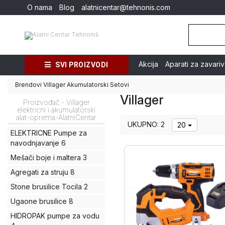
O nama
Blog
alatnicentar@tehnonis.com
Akcija
Aparati za zavari
SVI PROIZVODI
Brendovi
Villager
Akumulatorski Setovi
Villager
Proizvođač - Villager
elektricni i akumulatorski
alat-oprema-AlatniCentar
UKUPNO: 2
20
ELEKTRICNE Pumpe za
navodnjavanje
6
Mešači boje i maltera
3
Agregati za struju
8
Stone brusilice Tocila
2
Ugaone brusilice
8
HIDROPAK pumpe za vodu