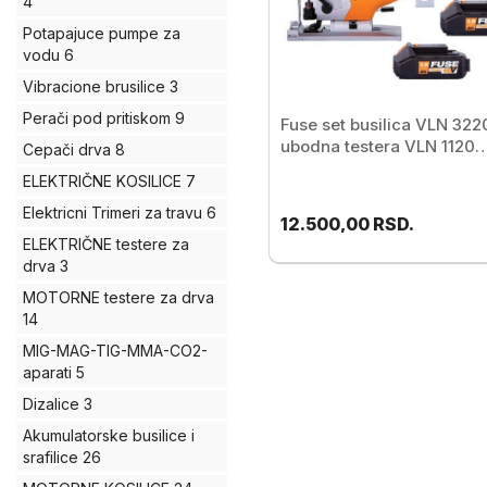
4
Potapajuce pumpe za
vodu
6
Vibracione brusilice
3
Perači pod pritiskom
9
Fuse set busilica VLN 3220
ubodna testera VLN 1120
Cepači drva
8
Villager
ELEKTRIČNE KOSILICE
7
Elektricni Trimeri za travu
6
12.500,00
RSD.
ELEKTRIČNE testere za
drva
3
MOTORNE testere za drva
14
MIG-MAG-TIG-MMA-CO2-
aparati
5
Dizalice
3
Akumulatorske busilice i
srafilice
26