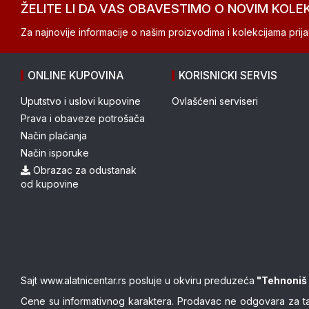
ŽELITE LI DA VAS OBAVESTIMO O NOVIM KOLE
Za najnovije informacije o našim proizvodima i kolekcijama prijav
ONLINE KUPOVINA
KORISNICKI SERVIS
Uputstvo i uslovi kupovine
Ovlašćeni serviseri
Prava i obaveze potrošača
Način plaćanja
Način isporuke
Obrazac za odustanak
od kupovine
Sajt
www.alatnicentar.rs
posluje u okviru preduzeća
"Tehnoniš
Cene su informativnog karaktera. Prodavac ne odgovara za tačn