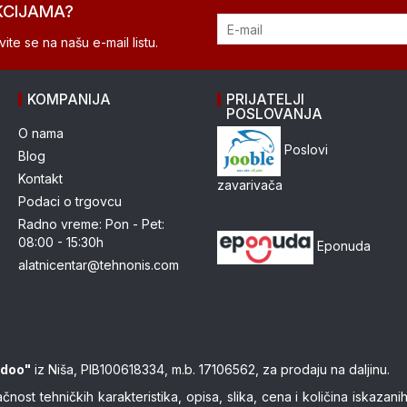
KCIJAMA?
ite se na našu e-mail listu.
KOMPANIJA
PRIJATELJI
POSLOVANJA
O nama
Poslovi
Blog
Kontakt
zavarivača
Podaci o trgovcu
Radno vreme: Pon - Pet:
08:00 - 15:30h
Eponuda
alatnicentar@tehnonis.com
 doo"
iz Niša, PIB100618334, m.b. 17106562, za prodaju na daljinu.
ost tehničkih karakteristika, opisa, slika, cena i količina iskaza