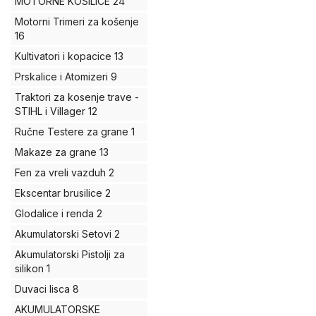
MOTORNE KOSILICE
24
Motorni Trimeri za košenje
16
Kultivatori i kopacice
13
Prskalice i Atomizeri
9
Traktori za kosenje trave -
STIHL i Villager
12
Ručne Testere za grane
1
Makaze za grane
13
Fen za vreli vazduh
2
Ekscentar brusilice
2
Glodalice i renda
2
Akumulatorski Setovi
2
Akumulatorski Pistolji za
silikon
1
Duvaci lisca
8
AKUMULATORSKE