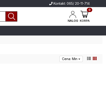
Kontakt: 065/ 20-11-714
0
NALOG
KORPA
Cena: Min