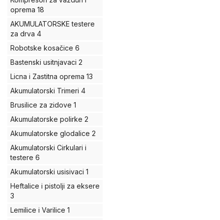
oprema
18
AKUMULATORSKE testere
za drva
4
Robotske kosačice
6
Bastenski usitnjavaci
2
Licna i Zastitna oprema
13
Akumulatorski Trimeri
4
Brusilice za zidove
1
Akumulatorske polirke
2
Akumulatorske glodalice
2
Akumulatorski Cirkulari i
testere
6
Akumulatorski usisivaci
1
Heftalice i pistolji za eksere
3
Lemilice i Varilice
1