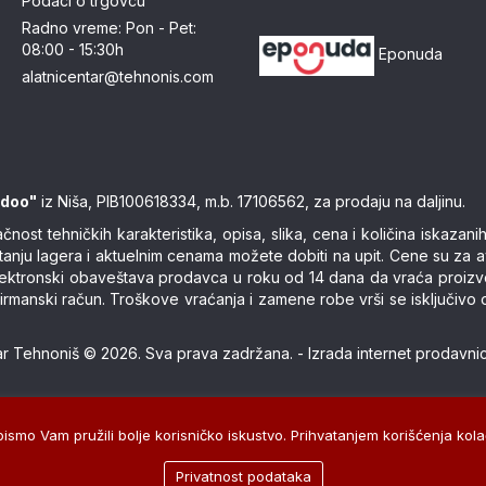
Podaci o trgovcu
Radno vreme: Pon - Pet:
08:00 - 15:30h
Eponuda
alatnicentar@tehnonis.com
 doo"
iz Niša, PIB100618334, m.b. 17106562, za prodaju na daljinu.
ost tehničkih karakteristika, opisa, slika, cena i količina iskaza
stanju lagera i aktuelnim cenama možete dobiti na upit. Cene su za 
 elektronski obaveštava prodavca u roku od 14 dana da vraća proiz
 ili virmanski račun. Troškove vraćanja i zamene robe vrši se isklju
tar Tehnoniš © 2026. Sva prava zadržana. -
Izrada internet prodavni
smo Vam pružili bolje korisničko iskustvo. Prihvatanjem korišćenja kolač
Privatnost podataka