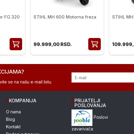
or FG 320
STIHL MH 600 Motorna freza
STIHL MH 
99.999,00
RSD.
109.999
KCIJAMA?
ite se na našu e-mail listu.
KOMPANIJA
PRIJATELJI
POSLOVANJA
O nama
Poslovi
Blog
Kontakt
zavarivača