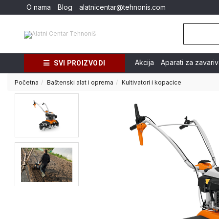
O nama
Blog
alatnicentar@tehnonis.com
Akcija
Aparati za zavari
SVI PROIZVODI
Početna
Baštenski alat i oprema
Kultivatori i kopacice