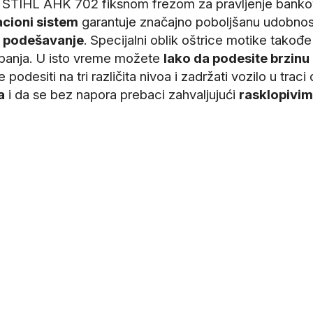
i STIHL AHK 702 fiksnom frezom za pravljenje bankov
acioni sistem
garantuje značajno poboljšanu udobnos
no podešavanje
. Specijalni oblik oštrice motike takođe
opanja. U isto vreme možete
lako da podesite brzinu
esiti na tri različita nivoa i zadržati vozilo u traci
a
i da se bez napora prebaci zahvaljujući
rasklopivi