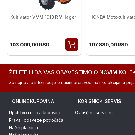
Kultivator VMM 1918 R Villager
HONDA Motokultivat
103.000,00
RSD.
107.880,00
RSD.
ŽELITE LI DA VAS OBAVESTIMO O NOVIM KOLE
Za najnovije informacije o našim proizvodima i kolekcijama prijav
ONLINE KUPOVINA
KORISNICKI SERVIS
Uputstvo i uslovi kupovine
Ovlašćeni serviseri
Prava i obaveze potrošača
Način plaćanja