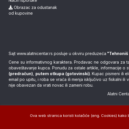
Način isporuke
Obrazac za odustanak
od kupovine
Sajt
www.alatnicentar.rs
posluje u okviru preduzeća
"Tehnoniš
Cene su informativnog karaktera. Prodavac ne odgovara za tačn
obaveštavanje kupca. Ponudu za ostale artikle, informacije o 
(predračun)
,
putem otkupa (gotovinski)
. Kupac pismeni ili
email po upitu, i roba se vraća ili menja isključivo uz fiskalni
nije obavezan da vrati novac ili zameni robu.
Alatni Cen
Ova web stranica koristi kolačiće (eng. Cookies) kako bi