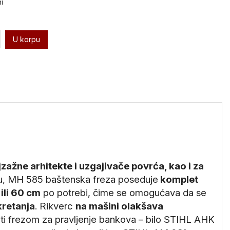
i
U korpu
zažne arhitekte i uzgajivače povrća, kao i za
iju, MH 585 baštenska freza poseduje
komplet
ili 60 cm
po potrebi, čime se omogućava da se
retanja
. Rikverc
na mašini olakšava
iti frezom za pravljenje bankova – bilo STIHL AHK