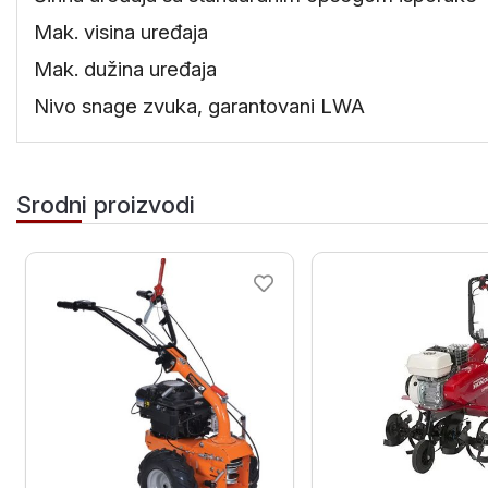
Mak. visina uređaja
Mak. dužina uređaja
Nivo snage zvuka, garantovani LWA
Srodni proizvodi