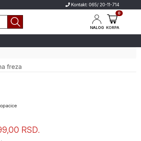
Kontakt: 065/ 20-11-714
0
NALOG
KORPA
a freza
 kopacice
99,00
RSD.