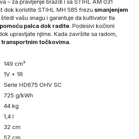
a – za pravljenje brazdi i sa STIHL AM 031
t dok koristite STIHL MH 585 frezu
smanjenjem
 štedi vašu snagu i garantuje da kultivator tla
 pomoću palca dok radite
. Podesivi kočioni
 dok upravljate njime. Kada završite sa radom,
m transportnim točkovima
.
149 cm³
1V + 1R
Serie HD675 OHV SC
725 g/kWh
44 kg
1,4 l
32 cm
57 cm