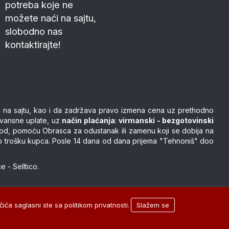
potreba koje ne
možete naći na sajtu,
slobodno nas
kontaktirajte!
nih na sajtu, kao i da zadržava pravo izmena cena uz prethodno
avansne uplate, uz
način plaćanja
:
virmanski - bezgotovinski
vod, pomoću Obrasca za odustanak ili zamenu koji se dobija na
čivo o trošku kupca. Posle 14 dana od dana prijema "Tehnoniš" doo
ce
-
Selltico.
ića saglasni ste sa politikom privatnosti.
Slažem se