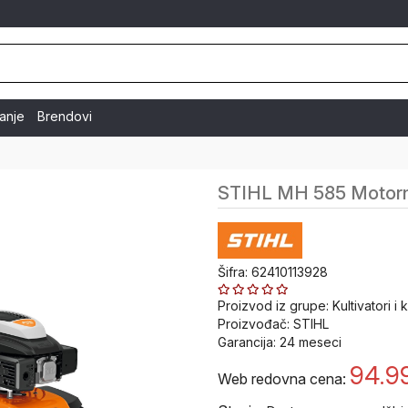
vanje
Brendovi
STIHL MH 585 Motorn
Šifra: 62410113928
Proizvod iz grupe:
Kultivatori i
Proizvođač:
STIHL
Garancija:
24
meseci
94.9
Web redovna cena: