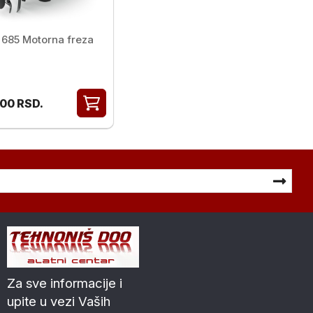
685 Motorna freza
,00
RSD.
Za sve informacije i
upite u vezi Vaših