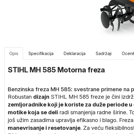
Opis
Specifikacija
Deklaracija
Sadržaji
Oceni
STIHL MH 585 Motorna freza
Benzinska freza MH 585: svestrane primene na p
Robustan
dizajn
STIHL MH 585 freze je čini izdr
zemljoradnike koji je koriste za duže periode u 
motike koja se deli
radi smanjenja radne širine. T
još užim zasadima upravlja efikasno i blago. Freza
manevrisanje i resetovanje
. Za veću fleksibiln