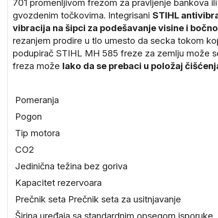
701 promenljivom frezom za pravljenje bankova il
gvozdenim točkovima. Integrisani
STIHL antivibr
vibracija na šipci za podešavanje visine i boč
rezanjem prodire u tlo umesto da secka tokom k
podupirač STIHL MH 585 freze za zemlju može se pod
freza može
lako da se prebaci u položaj čišćenj
Pomeranja
Pogon
Tip motora
CO2
Jedinična težina bez goriva
Kapacitet rezervoara
Prečnik seta Prečnik seta za usitnjavanje
Širina uređaja sa standardnim opsegom isporuke