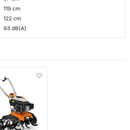
119 cm
122 cm
93 dB(A)