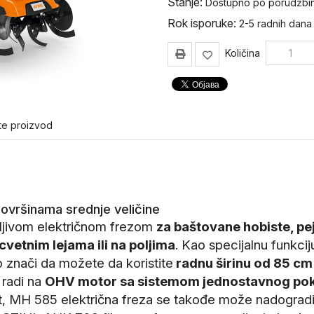
Stanje:
Dostupno po porudžbin
Rok isporuke:
2-5 radnih dana
Količina
te proizvod
ovršinama srednje veličine
žljivom električnom frezom
za baštovane hobiste, pej
cvetnim lejama ili na poljima
. Kao specijalnu funkc
o znači da možete da koristite
radnu širinu od 85 cm 
 radi na
OHV motor sa sistemom jednostavnog pok
ost, MH 585 električna freza se takođe može nadograd